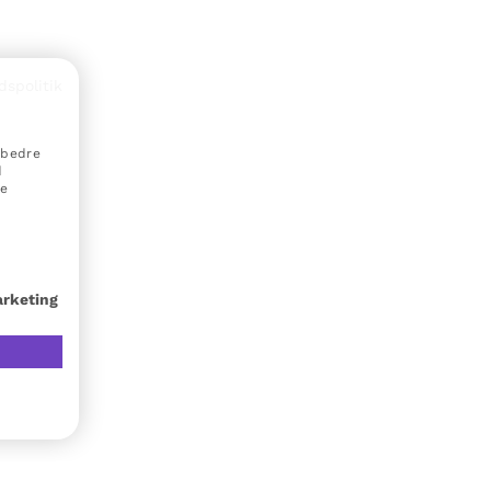
dspolitik
rbedre
d
ne
arketing