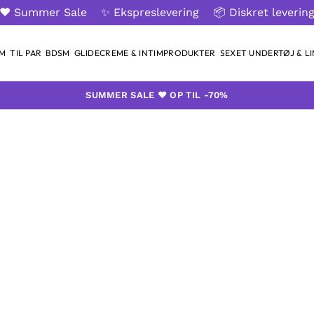
❤️ Summer Sale
✨ Ekspreslevering
📦 Diskret leverin
AM
TIL PAR
BDSM
GLIDECREME & INTIMPRODUKTER
SEXET UNDERTØJ & LI
SUMMER SALE ❤️ OP TIL -70%