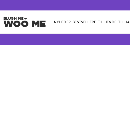
Woo Me
NYHEDER
BESTSELLERE
TIL HENDE
TIL H
Skip
to
content