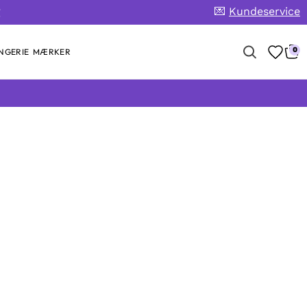
💌
Kundeservice
g
0
NGERIE
MÆRKER