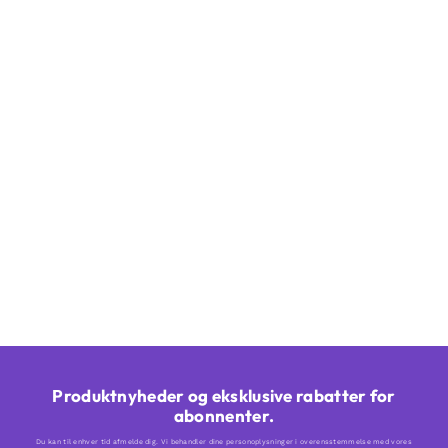
Produktnyheder og eksklusive rabatter for
abonnenter.
Du kan til enhver tid afmelde dig. Vi behandler dine personoplysninger i overensstemmelse med vores