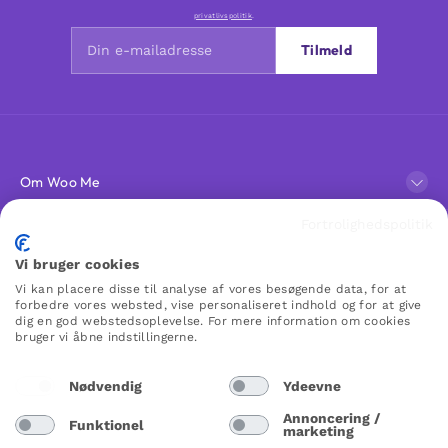
privatlivspolitik
.
Tilmeld
Om Woo Me
Fortrolighedspolitik
Kundeservice
Vi bruger cookies
Vi kan placere disse til analyse af vores besøgende data, for at
Favoritter
forbedre vores websted, vise personaliseret indhold og for at give
dig en god webstedsoplevelse. For mere information om cookies
bruger vi åbne indstillingerne.
WOO ME
Nødvendig
Ydeevne
Annoncering /
Funktionel
marketing