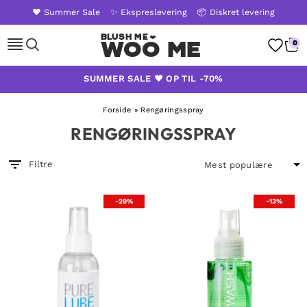
❤️ Summer Sale
✨ Ekspreslevering
📦 Diskret levering
Woo Me
0
Skip
SUMMER SALE ❤️ OP TIL -70%
to
content
Forside
»
Rengøringsspray
RENGØRINGSSPRAY
Filtre
-29%
-13%