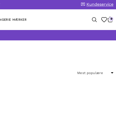
💌
Kundeservice
g
0
NGERIE
MÆRKER