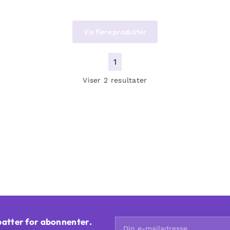
Vis flere produkter
1
Viser 2 resultater
batter for abonnenter.