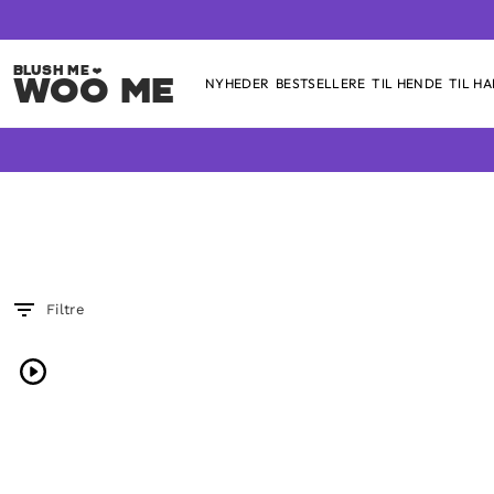
Woo Me
NYHEDER
BESTSELLERE
TIL HENDE
TIL H
Skip
to
content
Filtre