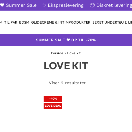
❤️ Summer Sale
✨ Ekspreslevering
📦 Diskret leverin
AM
TIL PAR
BDSM
GLIDECREME & INTIMPRODUKTER
SEXET UNDERTØJ & LI
SUMMER SALE ❤️ OP TIL -70%
Forside
»
Love kit
LOVE KIT
Viser 2 resultater
-40%
LOVE DEAL