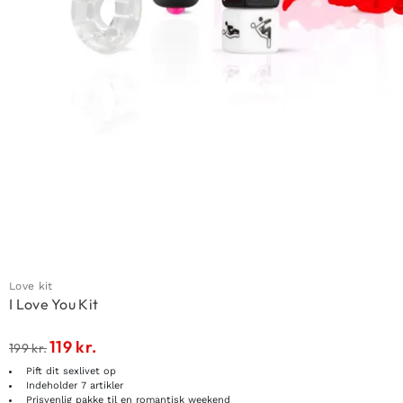
Love kit
I Love You Kit
119
kr.
199
kr.
Pift dit sexlivet op
Indeholder 7 artikler
Prisvenlig pakke til en romantisk weekend