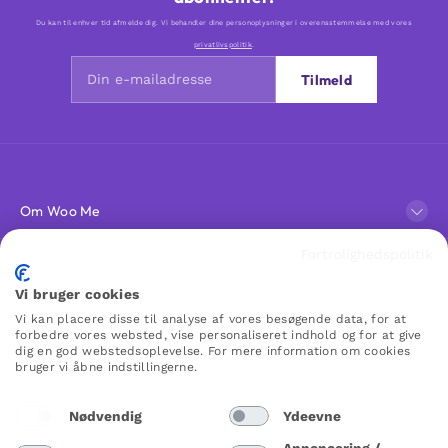
Du kan til enhver tid afmelde dig. Vi behandler dine personoplysninger i overensstemmelse med vores
privatlivspolitik
.
Tilmeld
Om Woo Me
Fortrolighedspolitik
Kundeservice
Vi bruger cookies
Vi kan placere disse til analyse af vores besøgende data, for at
Favoritter
forbedre vores websted, vise personaliseret indhold og for at give
dig en god webstedsoplevelse. For mere information om cookies
bruger vi åbne indstillingerne.
WOO ME
Nødvendig
Ydeevne