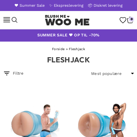
❤️ Summer Sale
✨ Ekspreslevering
📦 Diskret levering
Woo Me
0
Skip
SUMMER SALE ❤️ OP TIL -70%
to
content
Forside
»
Fleshjack
FLESHJACK
Filtre