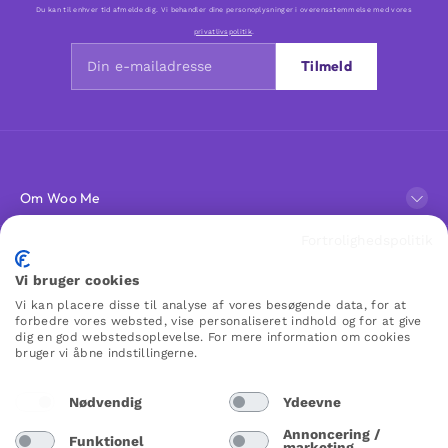
Du kan til enhver tid afmelde dig. Vi behandler dine personoplysninger i overensstemmelse med vores
privatlivspolitik
.
Tilmeld
Om Woo Me
Fortrolighedspolitik
Kundeservice
Vi bruger cookies
Vi kan placere disse til analyse af vores besøgende data, for at
Favoritter
forbedre vores websted, vise personaliseret indhold og for at give
dig en god webstedsoplevelse. For mere information om cookies
bruger vi åbne indstillingerne.
WOO ME
Nødvendig
Ydeevne
Annoncering /
Funktionel
marketing