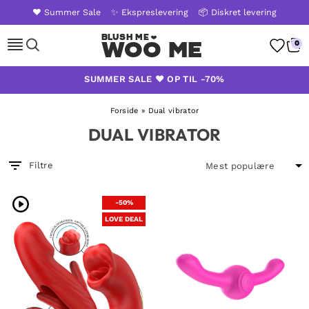
❤️ Summer Sale
✨ Ekspreslevering
📦 Diskret levering
Woo Me
0
Skip
SUMMER SALE ❤️ OP TIL -70%
to
content
Forside
»
Dual vibrator
DUAL VIBRATOR
Filtre
-50%
LOVE DEAL