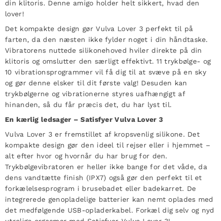
din klitoris. Denne amigo holder helt sikkert, hvad den
lover!
Det kompakte design gør Vulva Lover 3 perfekt til på
farten, da den næsten ikke fylder noget i din håndtaske.
Vibratorens nuttede silikonehoved hviler direkte på din
klitoris og omslutter den særligt effektivt. 11 trykbølge- og
10 vibrationsprogrammer vil få dig til at svæve på en sky
og gør denne elsker til dit første valg! Desuden kan
trykbølgerne og vibrationerne styres uafhængigt af
hinanden, så du får præcis det, du har lyst til.
En kærlig ledsager – Satisfyer Vulva Lover 3
Vulva Lover 3 er fremstillet af kropsvenlig silikone. Det
kompakte design gør den ideel til rejser eller i hjemmet –
alt efter hvor og hvornår du har brug for den.
Trykbølgevibratoren er heller ikke bange for det våde, da
dens vandtætte finish (IPX7) også gør den perfekt til et
forkælelsesprogram i brusebadet eller badekarret. De
integrerede genopladelige batterier kan nemt oplades med
det medfølgende USB-opladerkabel. Forkæl dig selv og nyd
utrolige orgasmer med Satisfyer Vulva Lover 3!