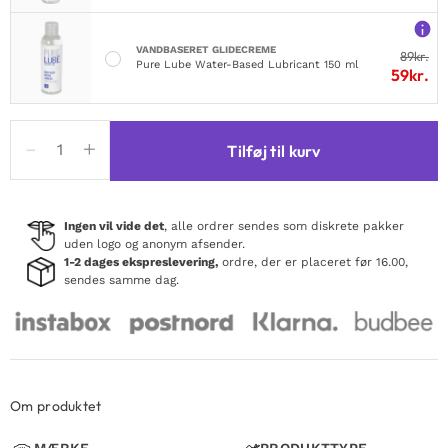
VANDBASERET GLIDECREME
89
kr.
Pure Lube Water-Based Lubricant 150 ml
59
kr.
Satisfyer
Tilføj til kurv
Vulva
Lover
3
Black
Ingen vil vide det
, alle ordrer sendes som diskrete pakker
uden logo og anonym afsender.
antal
1-2 dages ekspreslevering,
ordre, der er placeret før 16.00,
sendes samme dag.
Om produktet
MÆRKE
PRODUKTTYPE