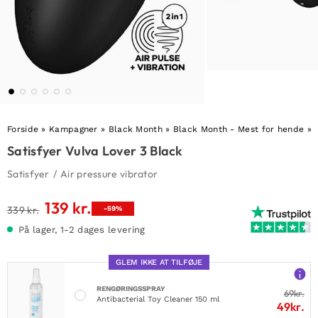
Forside
»
Kampagner
»
Black Month
»
Black Month - Mest for hende
»
Satisfyer Vulva Lover 3 Black
Satisfyer
/
Air pressure vibrator
139
kr.
Den
Den
339
kr.
-59%
oprindelige
aktuelle
På lager, 1-2 dages levering
pris
pris
var:
er:
GLEM IKKE AT TILFØJE
339 kr..
139 kr..
RENGØRINGSSPRAY
69
kr.
Antibacterial Toy Cleaner 150 ml
49
kr.