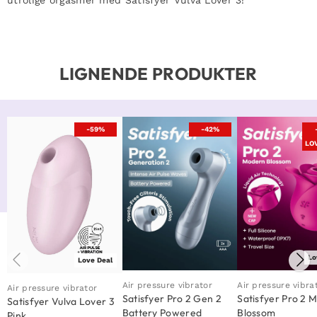
LIGNENDE PRODUKTER
-59%
-42%
LO
Lo
Love Deal
Air pressure vibrator
Air pressure vibra
Air pressure vibrator
Satisfyer Pro 2 Gen 2
Satisfyer Pro 2 
Satisfyer Vulva Lover 3
Battery Powered
Blossom
Pink