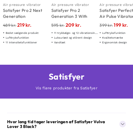
Air pressure vibrator
Air pressure vibrator
Air pressure vibra
Satisfyer Pro 2 Next
Satisfyer Pro 2
Satisfyer Perfect
Generation
Generation 3 With
Air Pulse Vibrato
Liquid Air Black
219
kr.
209
kr.
199
kr.
489
kr.
595
kr.
399
kr.
Bedst sælgende produkt
11 trykbølge- og 12 vibrationsindstillinger
Lufttryksfunktion
Lufttryksfunktion
Luksuriøst og stilrent design
Kvalitetsmærke
11 intensitetsfunktioner
Vandtæt
Ergonomisk design
Satisfyer
Vis flere produkter fra Satisfyer
Hvor lang tid tager leveringen af Satisfyer Vulva
Lover 3 Black?