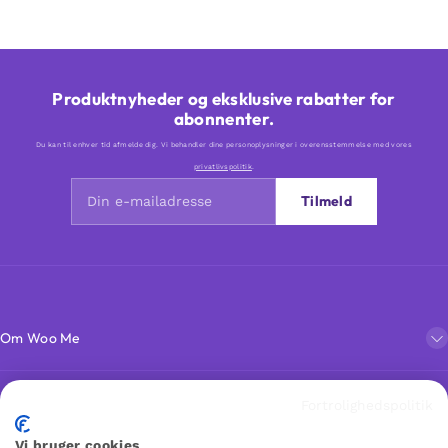
Produktnyheder og eksklusive rabatter for
abonnenter.
Du kan til enhver tid afmelde dig. Vi behandler dine personoplysninger i overensstemmelse med vores
privatlivspolitik
.
Tilmeld
Om Woo Me
Kundeservice
Fortrolighedspolitik
Vi bruger cookies