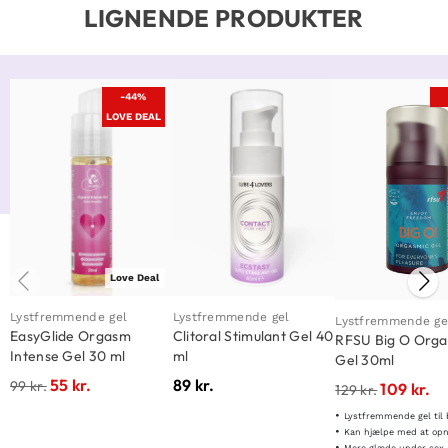
LIGNENDE PRODUKTER
-44%
LOVE DEAL
Love Deal
Lystfremmende gel
Lystfremmende gel
Lystfremmende ge
EasyGlide Orgasm
Clitoral Stimulant Gel 40
RFSU Big O Orga
Intense Gel 30 ml
ml
Gel 30ml
55
kr.
89
kr.
99
kr.
109
kr.
129
kr.
Lystfremmende gel til både mænd 
Kan hjælpe med at opnå orgas