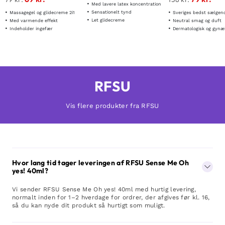
Med lavere latex koncentration
Sensationelt tynd
Massagegel og glidecreme 2i1
Sveriges bedst sælgende g
Let glidecreme
Med varmende effekt
Neutral smag og duft
Indeholder ingefær
Dermatologisk og gynækolog
RFSU
Vis flere produkter fra RFSU
Hvor lang tid tager leveringen af RFSU Sense Me Oh
yes! 40ml?
Vi sender RFSU Sense Me Oh yes! 40ml med hurtig levering,
normalt inden for 1–2 hverdage for ordrer, der afgives før kl. 16,
så du kan nyde dit produkt så hurtigt som muligt.