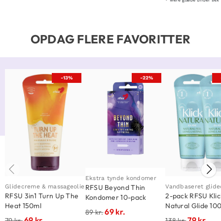
Mere glæde under sex
OPDAG FLERE FAVORITTER
-13%
-22%
Ekstra tynde kondomer
Glidecreme & massageolie
Vandbaseret glid
RFSU Beyond Thin
RFSU 3in1 Turn Up The
2-pack RFSU Klic
Kondomer 10-pack
Heat 150ml
Natural Glide 10
69
kr.
89
kr.
69
kr.
79
kr.
79
kr.
138
kr.