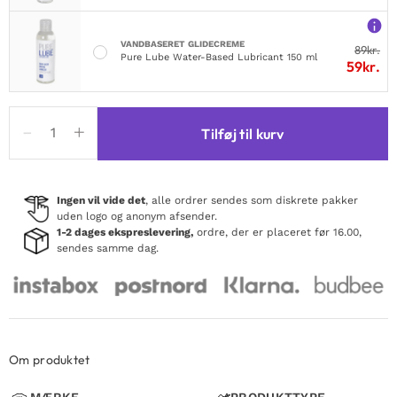
VANDBASERET GLIDECREME
89
kr.
Pure Lube Water-Based Lubricant 150 ml
59
kr.
RFSU
Tilføj til kurv
Sense
Me
Oh
yes!
Ingen vil vide det
, alle ordrer sendes som diskrete pakker
uden logo og anonym afsender.
40ml
1-2 dages ekspreslevering,
ordre, der er placeret før 16.00,
antal
sendes samme dag.
Om produktet
MÆRKE
PRODUKTTYPE