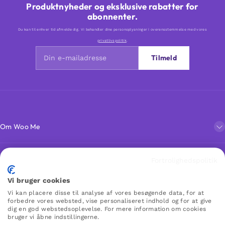
Produktnyheder og eksklusive rabatter for
abonnenter.
Du kan til enhver tid afmelde dig. Vi behandler dine personoplysninger i overensstemmelse med vores
privatlivspolitik
.
Tilmeld
Om Woo Me
Kundeservice
Fortrolighedspolitik
Vi bruger cookies
Favoritter
Vi kan placere disse til analyse af vores besøgende data, for at
forbedre vores websted, vise personaliseret indhold og for at give
dig en god webstedsoplevelse. For mere information om cookies
bruger vi åbne indstillingerne.