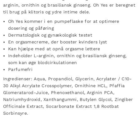
arginin, ornithin og brasiliansk ginseng. Oh Yes er beregnet
til brug på klitoris og ydre intime dele.
Oh Yes kommer i en pumpeflaske for at optimere
dosering og påføring
Dermatologisk og gynækologisk testet
En orgasmecreme, der booster kvinders lyst
Kan hjælpe med at opnå orgasme lettere
Indeholder L-arginin, ornithin og brasiliansk ginseng,
som kan øge blodcirkulationen
Parfumefri
Ingredienser:
Aqua, Propandiol, Glycerin, Acrylater / C10-
30 Alkyl Acrylate Crosspolymer, Ornithine HCL, Pfaffia
Glomeratarod-Juice, Phenoxethanol, Arginin PCA,
Natriumhydroxid, Xanthangummi, Butylen Glycol, Zingiber
Officinale Extract, Socarbonate Extract 1,8 Rootbat
Sorbinsyre.