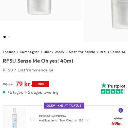
Forside
»
Kampagner
»
Black Week - Mest for hende
»
RFSU Sense Me 
RFSU Sense Me Oh yes! 40ml
RFSU
/
Lystfremmende gel
79
kr.
Den
Den
99
kr.
-20%
oprindelige
aktuelle
På lager, 1-2 dages levering
pris
pris
var:
er:
GLEM IKKE AT TILFØJE
99 kr..
79 kr..
RENGØRINGSSPRAY
69
kr.
Antibacterial Toy Cleaner 150 ml
49
kr.