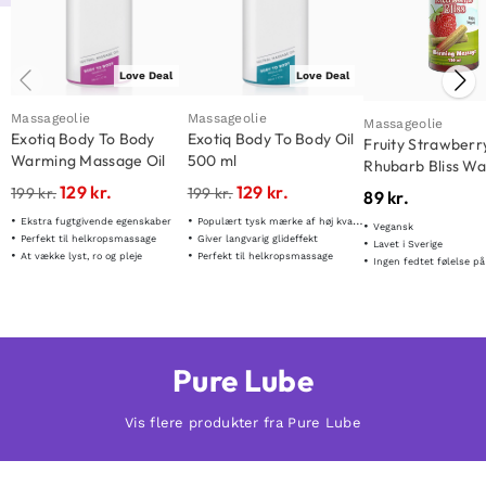
Love Deal
Love Deal
Massageolie
Massageolie
Massageolie
Exotiq Body To Body
Exotiq Body To Body Oil
Fruity Strawberr
Warming Massage Oil
500 ml
Rhubarb Bliss W
500 ml
Massage 150ml
129
kr.
129
kr.
199
kr.
199
kr.
89
kr.
Ekstra fugtgivende egenskaber
Populært tysk mærke af høj kvalitet
Vegansk
Perfekt til helkropsmassage
Giver langvarig glideffekt
Lavet i Sverige
At vække lyst, ro og pleje
Perfekt til helkropsmassage
Ingen fedtet følelse p
Pure Lube
Vis flere produkter fra Pure Lube