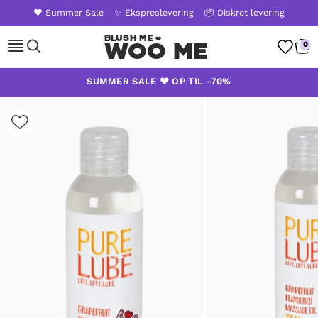
❤️ Summer Sale
✨ Ekspreslevering
📦 Diskret levering
Woo Me
0
Skip
SUMMER SALE ❤️ OP TIL -70%
to
content