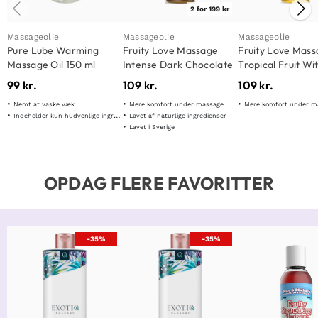
2 for 199 kr
Massageolie
Massageolie
Massageolie
Pure Lube Warming
Fruity Love Massage
Fruity Love Mas
Massage Oil 150 ml
Intense Dark Chocolate
Tropical Fruit Wi
120ml
Honey 120ml
99
kr.
109
kr.
109
kr.
Nemt at vaske væk
Mere komfort under massage
Mere komfort under m
Indeholder kun hudvenlige ingredienser
Lavet af naturlige ingredienser
Lavet i Sverige
OPDAG FLERE FAVORITTER
-35%
-35%