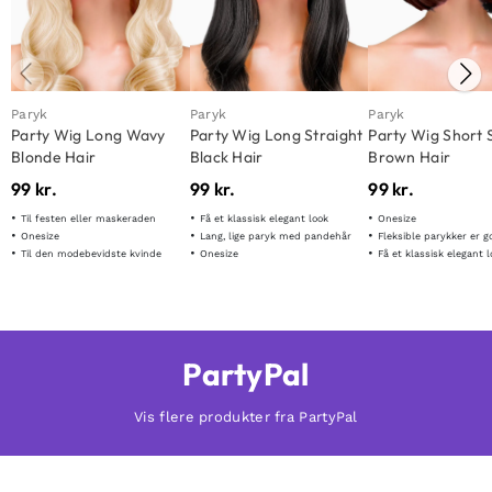
Paryk
Paryk
Paryk
Party Wig Long Wavy
Party Wig Long Straight
Party Wig Short 
Blonde Hair
Black Hair
Brown Hair
99
kr.
99
kr.
99
kr.
Til festen eller maskeraden
Få et klassisk elegant look
Onesize
Onesize
Lang, lige paryk med pandehår
Fleksible parykker er gode til forsk
Til den modebevidste kvinde
Onesize
Få et klassisk elegant 
PartyPal
Vis flere produkter fra PartyPal