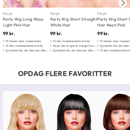
Paryk
Paryk
Paryk
Party Wig Long Wavy
Party Wig Short Straight
Party Wig Short 
Light Pink Hair
White Hair
Hair Neon Pink
99
kr.
99
kr.
99
kr.
Til festen eller maskeraden
Til den modebevidste kvinde
Til festen eller maske
Til den modebevidste kvinde
Paryk, der er god til mange forskellige formål
Syntetisk hår, der ikke kan
Syntetisk hår, der ikke kan tåle varme
Syntetisk hår, der ikke kan tåle varme
Til den modebevidste 
OPDAG FLERE FAVORITTER