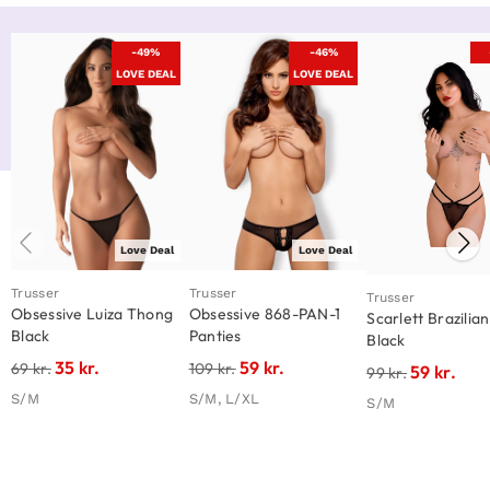
-49%
-46%
LOVE DEAL
LOVE DEAL
Love Deal
Love Deal
Trusser
Trusser
Trusser
Obsessive Luiza Thong
Obsessive 868-PAN-1
Scarlett Brazilian
Black
Panties
Black
35
kr.
59
kr.
69
kr.
109
kr.
59
kr.
99
kr.
S/M
S/M, L/XL
S/M