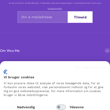
Du kan til enhver tid afmelde dig. Vi behandler dine personoplysninger i overensstemmelse med vores
privatlivspolitik
.
Tilmeld
Om Woo Me
Kundeservice
Fortrolighedspolitik
Vi bruger cookies
Favoritter
Vi kan placere disse til analyse af vores besøgende data, for at
forbedre vores websted, vise personaliseret indhold og for at give
dig en god webstedsoplevelse. For mere information om cookies
bruger vi åbne indstillingerne.
WOO ME
Nødvendig
Ydeevne