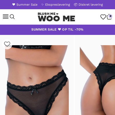
❤️ Summer Sale
✨ Ekspreslevering
📦 Diskret levering
Woo Me
0
Skip
SUMMER SALE ❤️ OP TIL -70%
to
content