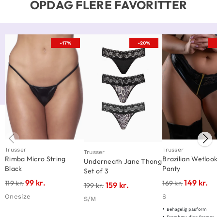
OPDAG FLERE FAVORITTER
-17%
-20%
Trusser
Trusser
Trusser
Rimba Micro String
Brazilian Wetloo
Underneath Jane Thong
Black
Panty
Set of 3
99
kr.
149
kr.
119
kr.
169
kr.
159
kr.
199
kr.
Onesize
S
S/M
Behagelig pasform