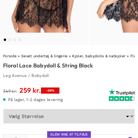
Forside
»
Sexet undertøj & lingerie
»
Kjoler, babydolls & natkjoler
»
Flo
Floral Lace Babydoll & String Black
Leg Avenue
/
Babydoll
259
kr.
Den
Den
349
kr.
-26%
oprindelige
aktuelle
På lager, 1-2 dages levering
pris
pris
var:
er:
349 kr..
259 kr..
GLEM IKKE AT TILFØJE