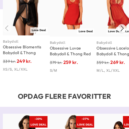
Love Deal
Love Deal
Love Deal
Lo
Babydoll
Babydoll
Babydoll
Obsessive Blomentis
Obsessive Luvae
Obsessive Lacel
Babydoll & Thong
Babydoll & Thong Red
Babydoll & Thon
249
kr.
339
kr.
259
kr.
269
kr.
379
kr.
359
kr.
XS/S, XL/XXL
S/M
M/L, XL/XXL
OPDAG FLERE FAVORITTER
-30%
-27%
LOVE DEAL
LOVE DEAL
LO