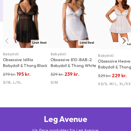
Love Deal
Love Deal
Lo
Babydoll
Babydoll
Babydoll
Obsessive Idillia
Obsessive 810-BAB-2
Obsessive Heaven
Babydoll & Thong Black
Babydoll & Thong White
Babydoll & Thon
195
kr.
239
kr.
279
kr.
329
kr.
229
kr.
329
kr.
S/M, L/XL
S/M
XS/S, M/L, XL/X
Leg Avenue
Vis flere produkter fra Leg Avenue