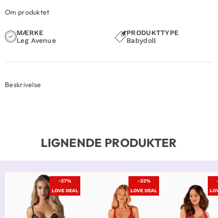
Om produktet
MÆRKE
PRODUKTTYPE
Leg Avenue
Babydoll
Beskrivelse
LIGNENDE PRODUKTER
-27%
-32%
LOVE DEAL
LOVE DEAL
LO