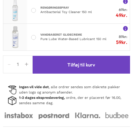
RENGØRINGSSPRAY
69
kr.
Antibacterial Toy Cleaner 150 ml
49
kr.
VANDBASERET GLIDECREME
89
kr.
Pure Lube Water-Based Lubricant 150 ml
59
kr.
Floral
Tilføj til kurv
Lace
Babydoll
&
String
Ingen vil vide det
, alle ordrer sendes som diskrete pakker
uden logo og anonym afsender.
Black
1-2 dages ekspreslevering,
ordre, der er placeret før 16.00,
antal
sendes samme dag.