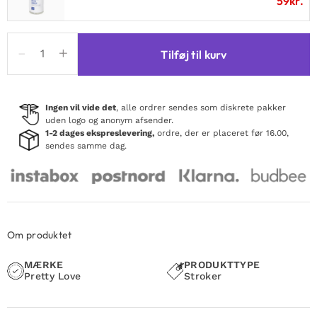
59
kr.
Cole
Tilføj til kurv
Transparent
Stroker
antal
Ingen vil vide det
, alle ordrer sendes som diskrete pakker
uden logo og anonym afsender.
1-2 dages ekspreslevering,
ordre, der er placeret før 16.00,
sendes samme dag.
Om produktet
MÆRKE
PRODUKTTYPE
Pretty Love
Stroker