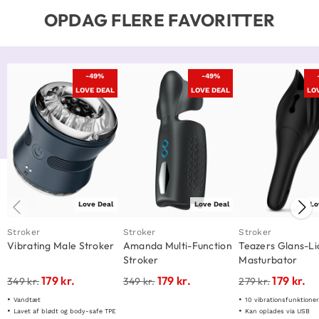
OPDAG FLERE FAVORITTER
-49%
-49%
LOVE DEAL
LOVE DEAL
LO
Love Deal
Love Deal
Lo
Stroker
Stroker
Stroker
Vibrating Male Stroker
Amanda Multi-Function
Teazers Glans-Li
Stroker
Masturbator
179
kr.
179
kr.
179
kr.
349
kr.
349
kr.
279
kr.
Vandtæt
10 vibrationsfunktione
Lavet af blødt og body-safe TPE
Kan oplades via USB