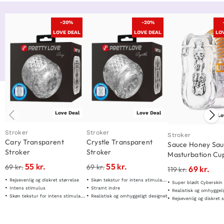
-20%
-20%
LOVE DEAL
LOVE DEAL
LO
Love Deal
Love Deal
Lo
Stroker
Stroker
Stroker
Cary Transparent
Crystle Transparent
Sauce Honey Sa
Stroker
Stroker
Masturbation Cu
55
kr.
55
kr.
69
kr.
69
kr.
69
kr.
119
kr.
Rejsevenlig og diskret størrelse
Skøn tekstur for intens stimulation!
Super blødt Cyberskin
Intens stimulus
Stramt indre
Realistisk og omhyggeli
Skøn tekstur for intens stimulation!
Realistisk og omhyggeligt designet
Rejsevenlig og diskret 