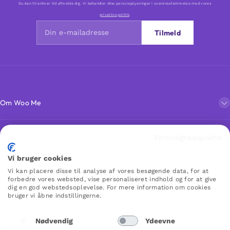
Du kan til enhver tid afmelde dig. Vi behandler dine personoplysninger i overensstemmelse med vores
privatlivspolitik
.
Tilmeld
Om Woo Me
Kundeservice
Fortrolighedspolitik
Vi bruger cookies
Favoritter
Vi kan placere disse til analyse af vores besøgende data, for at
forbedre vores websted, vise personaliseret indhold og for at give
dig en god webstedsoplevelse. For mere information om cookies
bruger vi åbne indstillingerne.
WOO ME
Nødvendig
Ydeevne