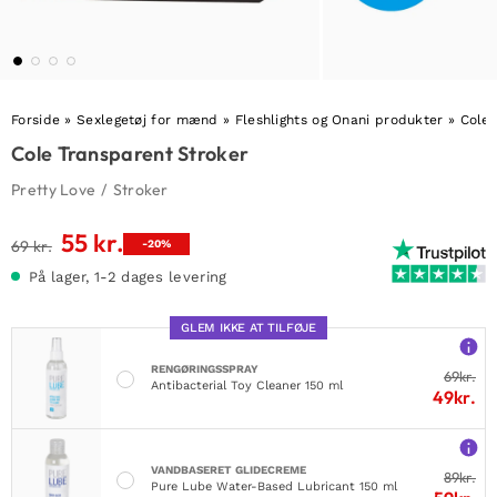
Forside
»
Sexlegetøj for mænd
»
Fleshlights og Onani produkter
»
Cole 
Cole Transparent Stroker
Pretty Love
/
Stroker
55
kr.
Den
Den
69
kr.
-20%
oprindelige
aktuelle
På lager, 1-2 dages levering
pris
pris
var:
er:
GLEM IKKE AT TILFØJE
69 kr..
55 kr..
RENGØRINGSSPRAY
69
kr.
Antibacterial Toy Cleaner 150 ml
49
kr.
VANDBASERET GLIDECREME
89
kr.
Pure Lube Water-Based Lubricant 150 ml