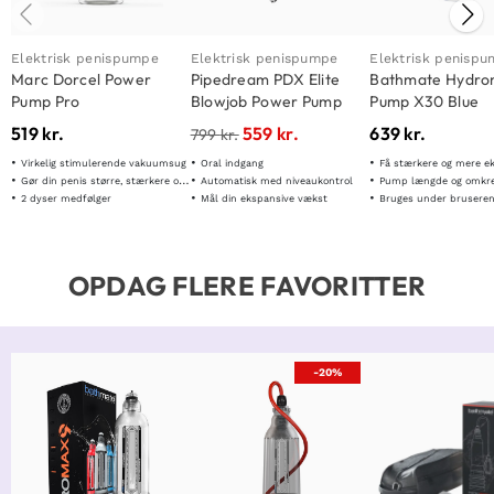
Elektrisk penispumpe
Elektrisk penispumpe
Elektrisk penisp
Marc Dorcel Power
Pipedream PDX Elite
Bathmate Hydr
Pump Pro
Blowjob Power Pump
Pump X30 Blue
519
kr.
559
kr.
639
kr.
799
kr.
Virkelig stimulerende vakuumsug
Oral indgang
Få stærkere og mere eksplosive
Gør din penis større, stærkere og mere kraftfuld
Automatisk med niveaukontrol
Pump længde og omkr
2 dyser medfølger
Mål din ekspansive vækst
Bruges under bruseren eller i
OPDAG FLERE FAVORITTER
-20%