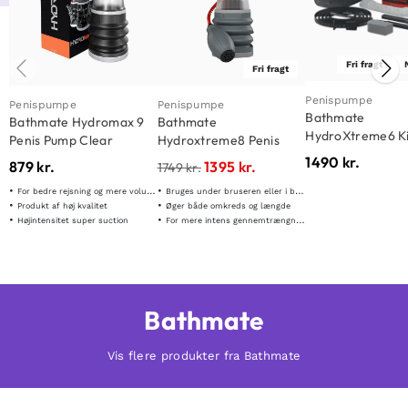
Fri fragt
Fri fragt
Penispumpe
Penispumpe
Penispumpe
Bathmate
Bathmate Hydromax 9
Bathmate
HydroXtreme6 Ki
Penis Pump Clear
Hydroxtreme8 Penis
Enlarger Pump
1490
kr.
879
kr.
1395
kr.
1749
kr.
For bedre rejsning og mere volumen
Bruges under bruseren eller i badekarret
Produkt af høj kvalitet
Øger både omkreds og længde
Højintensitet super suction
For mere intens gennemtrængning
Bathmate
Vis flere produkter fra Bathmate