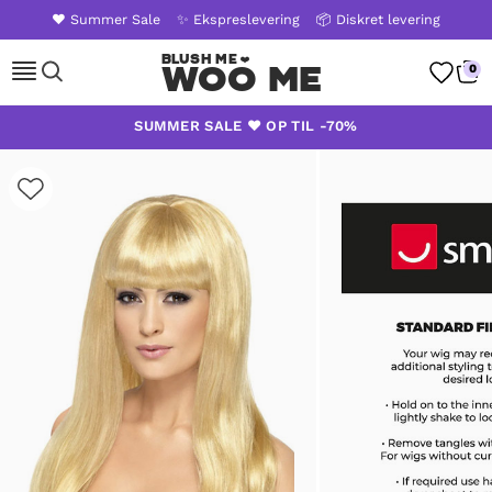
❤️ Summer Sale
✨ Ekspreslevering
📦 Diskret levering
Woo Me
0
Skip
SUMMER SALE ❤️ OP TIL -70%
to
content