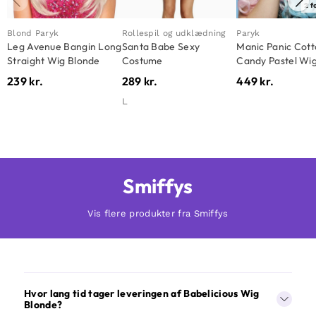
2 f
Blond Paryk
Rollespil og udklædning
Paryk
Leg Avenue Bangin Long
Santa Babe Sexy
Manic Panic Cot
Straight Wig Blonde
Costume
Candy Pastel Wi
239
kr.
289
kr.
449
kr.
L
Smiffys
Vis flere produkter fra Smiffys
Hvor lang tid tager leveringen af Babelicious Wig
Blonde?