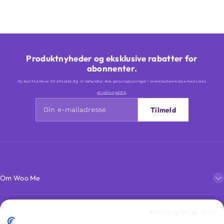
Produktnyheder og eksklusive rabatter for
abonnenter.
Du kan til enhver tid afmelde dig. Vi behandler dine personoplysninger i overensstemmelse med vores
privatlivspolitik
.
Tilmeld
Om Woo Me
Kundeservice
Fortrolighedspolitik