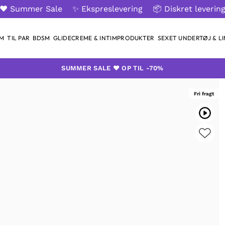
❤️ Summer Sale
✨ Ekspreslevering
📦 Diskret leverin
AM
TIL PAR
BDSM
GLIDECREME & INTIMPRODUKTER
SEXET UNDERTØJ & LI
SUMMER SALE ❤️ OP TIL -70%
Fri fragt