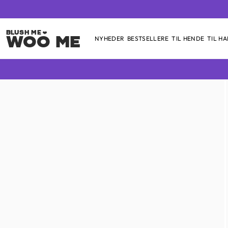
Woo Me
NYHEDER
BESTSELLERE
TIL HENDE
TIL H
Skip
to
content