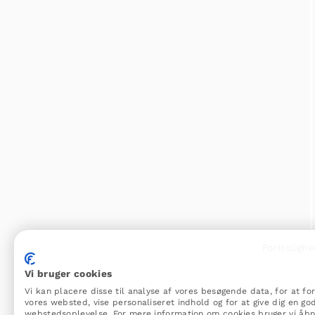
Fortrolighe
Vi bruger cookies
Vi kan placere disse til analyse af vores besøgende data, for at fo
vores websted, vise personaliseret indhold og for at give dig en go
webstedsoplevelse. For mere information om cookies bruger vi åb