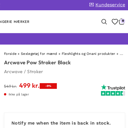
💌
Kundeservice
g
0
NGERIE
MÆRKER
Forside
»
Sexlegetøj for mænd
»
Fleshlights og Onani produkter
»
Blow
Arcwave Pow Stroker Black
Arcwave
/
Stroker
499
kr.
Den
Den
549
kr.
-9%
oprindelige
aktuelle
Ikke på lager
pris
pris
var:
er:
549 kr..
499 kr..
Notify me when the item is back in stock.