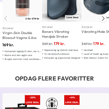
Love Deal
Lo
2 for 279 kr
Stroker
Stroker
Stroker
Boners Vibrating
Vibrating Male S
Virgin-Skin Double
Handjob Stroker
Blowout Vagina & Ass
179
kr.
179
kr.
349
kr.
349
kr.
169
kr.
Rejsevenlig og diskret størrelse
Vandtæt
Fantastisk legetøj til dem, der kan lide blowjobs
10 vibrationsfunktioner
Lavet af blødt og body
Bedre end den ægte vare
Kompakt og ergonomisk designet
Med tekstur indeni for ekstr
Bruges sammen med vandbaseret glidecreme
OPDAG FLERE FAVORITTER
-20%
-41%
LOVE DEAL
LOVE DEAL