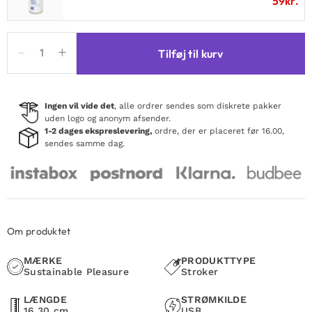
59
kr.
Amanda
Tilføj til kurv
Multi-
Function
Stroker
antal
Ingen vil vide det
, alle ordrer sendes som diskrete pakker
uden logo og anonym afsender.
1-2 dages ekspreslevering,
ordre, der er placeret før 16.00,
sendes samme dag.
Om produktet
MÆRKE
PRODUKTTYPE
Sustainable Pleasure
Stroker
LÆNGDE
STRØMKILDE
16,30 cm
USB