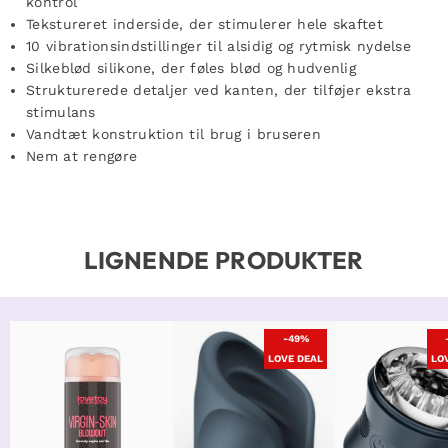
kontrol
Tekstureret inderside, der stimulerer hele skaftet
10 vibrationsindstillinger til alsidig og rytmisk nydelse
Silkeblød silikone, der føles blød og hudvenlig
Strukturerede detaljer ved kanten, der tilføjer ekstra
stimulans
Vandtæt konstruktion til brug i bruseren
Nem at rengøre
LIGNENDE PRODUKTER
-49%
LOVE DEAL
LO