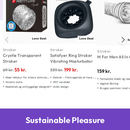
Love Deal
Love Deal
2 f
Stroker
Stroker
Stroker
Crystle Transparent
Satisfyer Ring Stroker
M For Men All In
Stroker
Vibrating Masturbator
55
kr.
199
kr.
69
kr.
339
kr.
159
kr.
Skøn tekstur for intens stimulation!
Diskret - fremragende at have med på rejser
Fantastisk blødt og realistis
Stramt indre
IPX7 vandtæt
Vaginal åbning
Realistisk og omhyggeligt designet
Unikt design
Bruges sammen med vandbaseret
Sustainable Pleasure