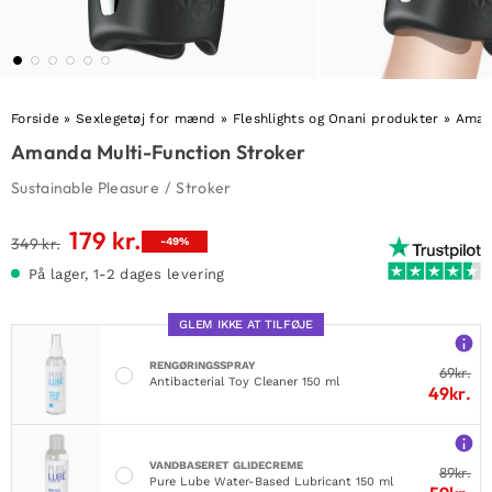
Forside
»
Sexlegetøj for mænd
»
Fleshlights og Onani produkter
»
Amand
Amanda Multi-Function Stroker
Sustainable Pleasure
/
Stroker
179
kr.
Den
Den
349
kr.
-49%
oprindelige
aktuelle
På lager, 1-2 dages levering
pris
pris
var:
er:
GLEM IKKE AT TILFØJE
349 kr..
179 kr..
RENGØRINGSSPRAY
69
kr.
Antibacterial Toy Cleaner 150 ml
49
kr.
VANDBASERET GLIDECREME
89
kr.
Pure Lube Water-Based Lubricant 150 ml