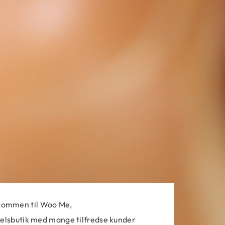
kommen til Woo Me
,
lsbutik med mange tilfredse kunde
r