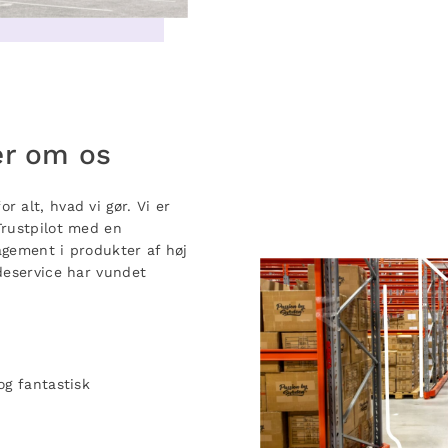
er om os
 alt, hvad vi gør. Vi er
Trustpilot med en
agement i produkter af høj
deservice har vundet
>
og fantastisk