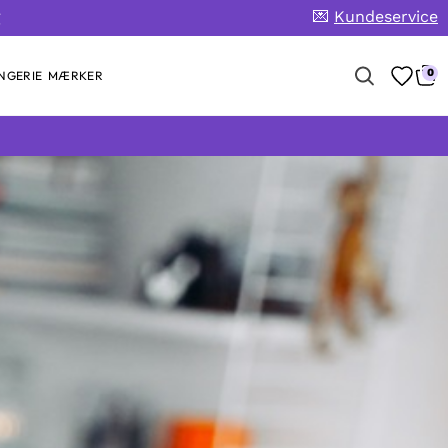
💌
Kundeservice
g
0
NGERIE
MÆRKER