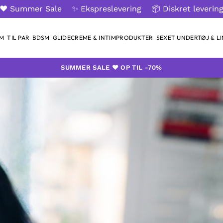
❤️ Summer Sale
✨ Ekspreslevering
📦 Diskret leverin
AM
TIL PAR
BDSM
GLIDECREME & INTIMPRODUKTER
SEXET UNDERTØJ & LI
SUMMER SALE ❤️ OP TIL -70%