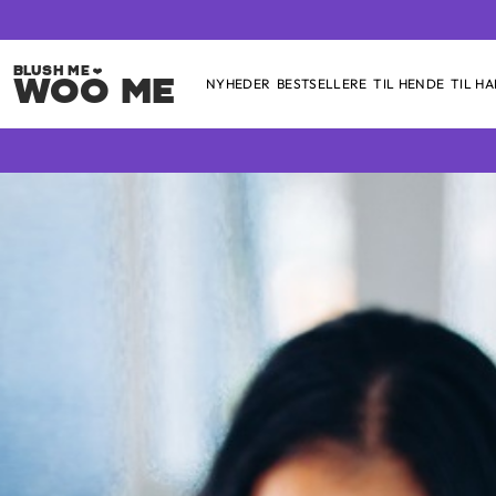
Woo Me
NYHEDER
BESTSELLERE
TIL HENDE
TIL H
Skip
to
content