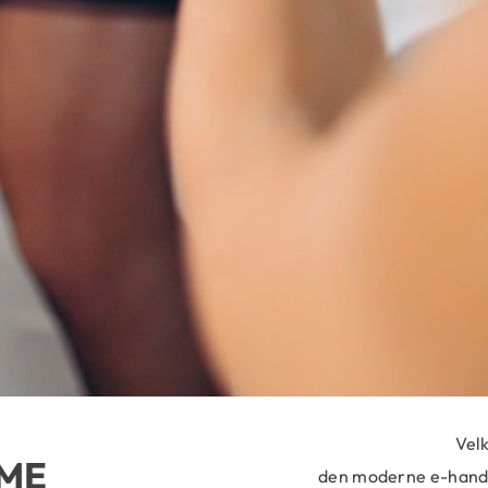
Vel
 ME
den moderne e-hande