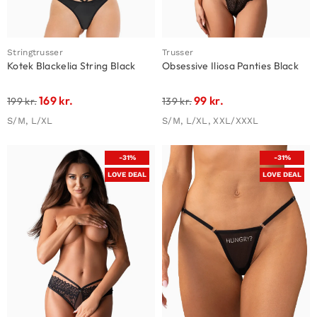
Stringtrusser
Trusser
Kotek Blackelia String Black
Obsessive Iliosa Panties Black
169
kr.
99
kr.
199
kr.
139
kr.
S/M, L/XL
S/M, L/XL, XXL/XXXL
-31%
-31%
LOVE DEAL
LOVE DEAL