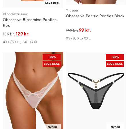
Love Deal
Trusser
Blondetrusser
Obsessive Perisia Panties Black
Obsessive Blossmina Panties
Red
99
kr.
149
kr.
129
kr.
189
kr.
XS/S, XL/XXL
4XL/5XL , 6XL/7XL
-26%
-26%
LOVE DEAL
LOVE DEAL
Nyhed
Nyhed