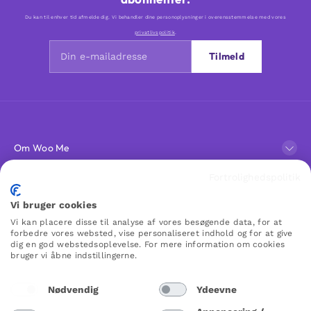
Du kan til enhver tid afmelde dig. Vi behandler dine personoplysninger i overensstemmelse med vores
privatlivspolitik
.
Tilmeld
Om Woo Me
Fortrolighedspolitik
Kundeservice
Vi bruger cookies
Vi kan placere disse til analyse af vores besøgende data, for at
Favoritter
forbedre vores websted, vise personaliseret indhold og for at give
dig en god webstedsoplevelse. For mere information om cookies
bruger vi åbne indstillingerne.
WOO ME
Nødvendig
Ydeevne