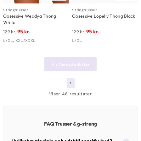
Stringtrusser
Stringtrusser
Obsessive Weddya Thong
Obsessive Lopelly Thong Black
White
95
kr.
95
kr.
129
kr.
129
kr.
L/XL, XXL/XXXL
L/XL
Vis flere produkter
1
Viser 46 resultater
FAQ Trusser & g-streng
Hvilket materiale er bedst til sensitiv hud?