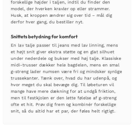
forskellige højder i taljen, indtil du finder den
model, der hverken kravler op eller strammer.
Husk, at kroppen ændrer sig over tid – mål dig
derfor hver gang, du bestiller nyt.
Snittets betydning for komfort
En lav talje passer til jeans med lav linning, mens
et højt snit giver ekstra støtte og en glat silhuet
under nederdele og bukser med høj talje. Klassiske
midi-trusser dækker hele bagdelen, mens en smal
g-streng
lader numsen være fri og mindsker synlige
trussekanter. Tænk over, hvad du har udenpå, og
hvor meget du skal bevæge dig. Til løbeturen vil
mange have mere dækning for at undgå friktion,
men til festkjolen er den lette følelse af g-streng
ofte et hit. Prøv dig frem og kombinér forskellige
snit, så du altid har et par, der føles helt rigtigt.