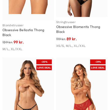
Stringtrusser
Blondetrusser
Obsessive Blomentis Thong
Obsessive Bellastia Thong
Black
Black
89
kr.
119
kr.
99
kr.
139
kr.
XS/S, M/L, XL/XXL
M/L, XL/XXL
-25%
-31%
LOVE DEAL
LOVE DEAL