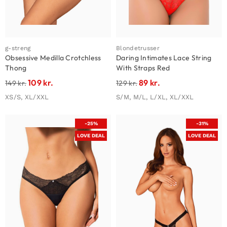
g-streng
Blondetrusser
Obsessive Medilla Crotchless
Daring Intimates Lace String
Thong
With Straps Red
109
kr.
89
kr.
149
kr.
129
kr.
XS/S, XL/XXL
S/M, M/L, L/XL, XL/XXL
-25%
-31%
LOVE DEAL
LOVE DEAL