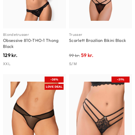
Blondetrusser
Trusser
Obsessive 810-THO-1 Thong
Scarlett Brazilian Bikini Black
Black
129
kr.
59
kr.
99
kr.
XXL
S/M
-26%
-31%
LOVE DEAL