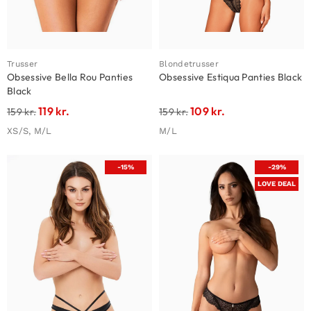
Trusser
Blondetrusser
Obsessive Bella Rou Panties
Obsessive Estiqua Panties Black
Black
119
kr.
109
kr.
159
kr.
159
kr.
XS/S, M/L
M/L
-15%
-29%
LOVE DEAL