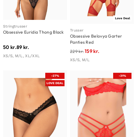
Love Deal
Stringtrusser
Trusser
Obsessive Euridia Thong Black
Obsessive Belovya Garter
Panties Red
50
kr.
89
kr.
159
kr.
229
kr.
XS/S, M/L, XL/XXL
XS/S, M/L
-27%
-31%
LOVE DEAL