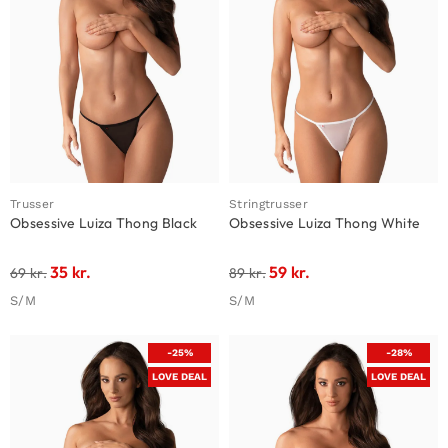
Trusser
Stringtrusser
Obsessive Luiza Thong Black
Obsessive Luiza Thong White
35
kr.
59
kr.
69
kr.
89
kr.
S/M
S/M
-25%
-28%
LOVE DEAL
LOVE DEAL