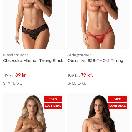
Blondetrusser
Stringtrusser
Obsessive Miamor Thong Black
Obsessive 838-THO-3 Thong
89
kr.
79
kr.
119
kr.
109
kr.
S/M, L/XL
S/M, L/XL
-42%
-29%
LOVE DEAL
LOVE DEAL