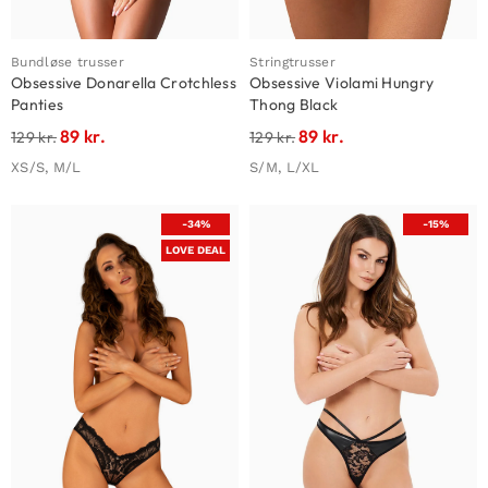
Bundløse trusser
Stringtrusser
Obsessive Donarella Crotchless
Obsessive Violami Hungry
Panties
Thong Black
89
kr.
89
kr.
129
kr.
129
kr.
XS/S, M/L
S/M, L/XL
-34%
-15%
LOVE DEAL