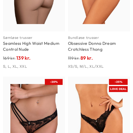
Sømløse trusser
Bundløse trusser
Seamless High Waist Medium
Obsessive Donna Dream
Control Nude
Crotchless Thong
139
kr.
89
kr.
169
kr.
119
kr.
S, L, XL, XXL
XS/S, M/L, XL/XXL
-20%
-25%
LOVE DEAL