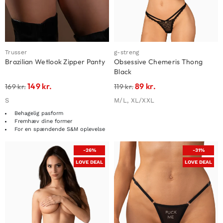
Trusser
g-streng
Brazilian Wetlook Zipper Panty
Obsessive Chemeris Thong
Black
149
kr.
89
kr.
169
kr.
119
kr.
S
M/L, XL/XXL
Behagelig pasform
Fremhæv dine former
For en spændende S&M oplevelse
-26%
-31%
LOVE DEAL
LOVE DEAL