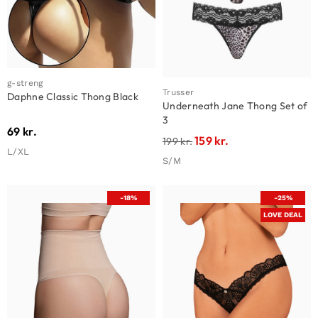
g-streng
Trusser
Daphne Classic Thong Black
Underneath Jane Thong Set of
3
69
kr.
159
kr.
199
kr.
L/XL
S/M
-18%
-25%
LOVE DEAL