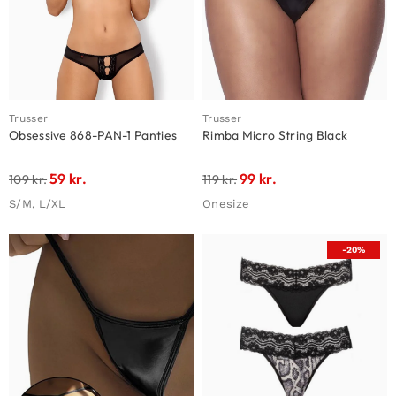
Trusser
Trusser
Obsessive 868-PAN-1 Panties
Rimba Micro String Black
59
kr.
99
kr.
109
kr.
119
kr.
S/M, L/XL
Onesize
-20%