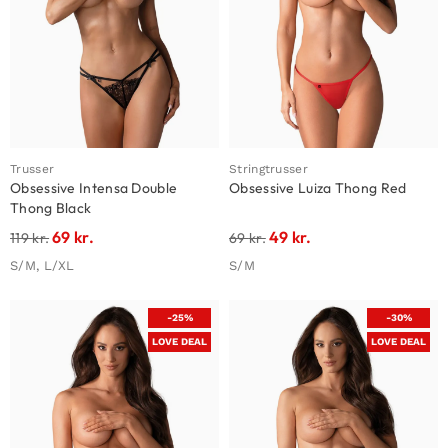
Trusser
Stringtrusser
Obsessive Intensa Double
Obsessive Luiza Thong Red
Thong Black
69
kr.
49
kr.
119
kr.
69
kr.
S/M, L/XL
S/M
-25%
-30%
LOVE DEAL
LOVE DEAL