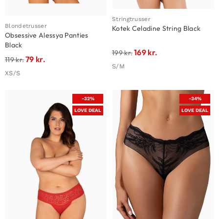
Stringtrusser
Blondetrusser
Kotek Celadine String Black
Obsessive Alessya Panties
Black
169
kr.
199
kr.
79
kr.
119
kr.
S/M
XS/S
-32%
-34%
LOVE DEAL
LOVE DEAL