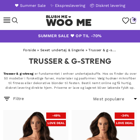
❤️ Summer Sale
✨ Ekspreslevering
📦 Diskret levering
Woo Me
0
Skip
SUMMER SALE ❤️ OP TIL -70%
to
content
Forside
»
Sexet undertøj & lingerie
»
Trusser & g-streng
TRUSSER & G-STRENG
Trusser & g-streng
er fundamentet i enhver undertøjsskuffe. Hos os finder du over
50 modeller i forskellige farver, materialer og pasformer. Vælg hudnær mikrofiber
til fitness eller dekorative blonder til festen. Bestil nemt online og få hurtig,
diskret levering direkte hjem. Priserne er lave og lageret bliver løbende fyldt op.
Filtre
-49%
-34%
LOVE DEAL
LOVE DEAL