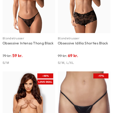
Blondetrusser
Blondetrusser
Obsessive Intensa Thong Black
Obsessive Idillia Shorties Black
59
kr.
69
kr.
79
kr.
99
kr.
S/M
S/M, L/XL
-46%
-17%
LOVE DEAL