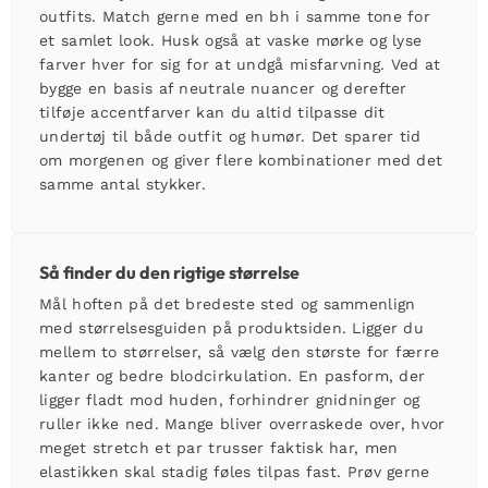
outfits. Match gerne med en bh i samme tone for
et samlet look. Husk også at vaske mørke og lyse
farver hver for sig for at undgå misfarvning. Ved at
bygge en basis af neutrale nuancer og derefter
tilføje accentfarver kan du altid tilpasse dit
undertøj
til både outfit og humør. Det sparer tid
om morgenen og giver flere kombinationer med det
samme antal stykker.
Så finder du den rigtige størrelse
Mål hoften på det bredeste sted og sammenlign
med størrelsesguiden på produktsiden. Ligger du
mellem to størrelser, så vælg den største for færre
kanter og bedre blodcirkulation. En pasform, der
ligger fladt mod huden, forhindrer gnidninger og
ruller ikke ned. Mange bliver overraskede over, hvor
meget stretch et par
trusser
faktisk har, men
elastikken skal stadig føles tilpas fast. Prøv gerne