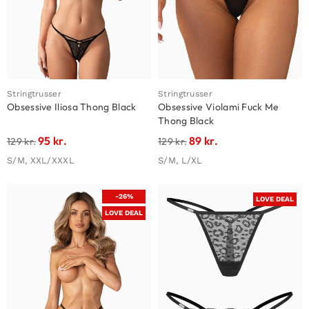
Stringtrusser
Stringtrusser
Obsessive Iliosa Thong Black
Obsessive Violami Fuck Me
Thong Black
95
kr.
89
kr.
129
kr.
129
kr.
S/M, XXL/XXXL
S/M, L/XL
-26%
LOVE DEAL
LOVE DEAL