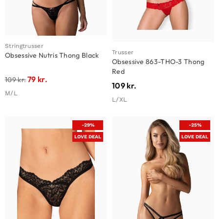
Stringtrusser
Trusser
Obsessive Nutris Thong Black
Obsessive 863-THO-3 Thong
Red
79
kr.
109
kr.
109
kr.
M/L
L/XL
-29%
-25%
LOVE DEAL
LOVE DEAL