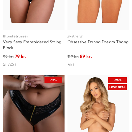
Blondetrusser
g-streng
Very Sexy Embroidered String
Obsessive Donna Dream Thong
Black
79
kr.
89
kr.
99
kr.
119
kr.
XL/XXL
M/L
-12%
-25%
LOVE DEAL