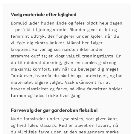
Vælg materiale efter lejlighed
Bomuld lader huden ånde og føles blødt hele dagen
– perfekt til job og studie. Blonder giver et let og
feminint udtryk, der fungerer under kjoler, når du
vil føle dig ekstra lækker. Mikrofiber følger
kroppens kurver og ses næsten ikke under
stramme outfits; et klogt valg til træningstights. Er
du til minimal dækning, giver en sømløs
g-streng
maksimal komfort, selv når du bevæger dig meget.
Tænk over, hvornår du skal bruge undertøjet, og lad
materialet afgøre valget. Vask skånsomt for at
bevare elasticitet og farve, så dine favoritter holder
formen og føles friske hver gang.
Farvevalg der gør garderoben fleksibel
Nude forsvinder under lyse styles, sort giver kant,
og hvid føles klassisk. Rød er blevet en favorit, når
du vil tilføje farve uden at den ses gennem mørke