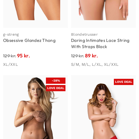
g-streng
Blondetrusser
Obsessive Glandez Thong
Daring Intimates Lace String
With Straps Black
95
kr.
89
kr.
129
kr.
129
kr.
XL/XXL
S/M, M/L, L/XL, XL/XXL
-28%
LOVE DEAL
LOVE DEAL