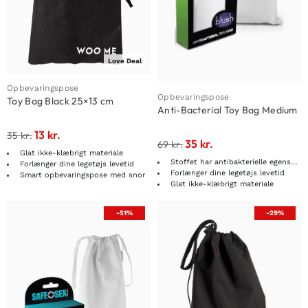
Love Deal
Opbevaringspose
Opbevaringspose
Toy Bag Black 25×13 cm
Anti-Bacterial Toy Bag Medium
13
kr.
35
kr.
35
kr.
69
kr.
Glat ikke-klæbrigt materiale
Stoffet har antibakterielle egenskaber
Forlænger dine legetøjs levetid
Forlænger dine legetøjs levetid
Smart opbevaringspose med snor
Glat ikke-klæbrigt materiale
-51%
-29%