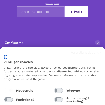
privatlivspolitik
.
Tilmeld
Om Woo Me
Fortrolighedspolitik
Kundeservice
Vi bruger cookies
Vi kan placere disse til analyse af vores besøgende data, for at
Favoritter
forbedre vores websted, vise personaliseret indhold og for at give
dig en god webstedsoplevelse. For mere information om cookies
bruger vi åbne indstillingerne.
WOO ME
Nødvendig
Ydeevne
Annoncering /
Funktionel
marketing