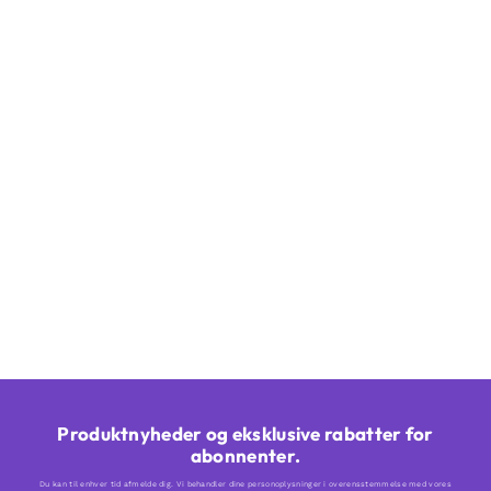
Produktnyheder og eksklusive rabatter for
abonnenter.
Du kan til enhver tid afmelde dig. Vi behandler dine personoplysninger i overensstemmelse med vores