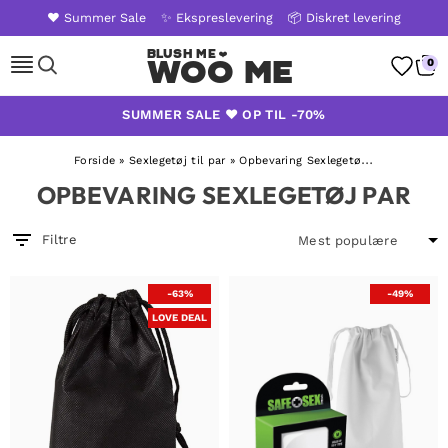
❤️ Summer Sale
✨ Ekspreslevering
📦 Diskret levering
Woo Me
0
Skip
SUMMER SALE ❤️ OP TIL -70%
to
content
Forside
»
Sexlegetøj til par
»
Opbevaring Sexlegetøj Par
OPBEVARING SEXLEGETØJ PAR
Filtre
-63%
-49%
LOVE DEAL