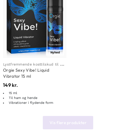
Nyhed
L
ystfremmende kosttilskud til mænd
Orgie Sexy Vibe! Liquid
Vibrator 15 ml
149
kr.
15 ml
Til ham og hende
Vibrationer i flydende form
Vis flere produkter