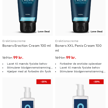
Love Deal
Love Deal
Erektionscreme
Erektionscreme
Boners Erection Cream 100 ml
Boners XXL Penis Cream 100
ml
99
kr.
99
kr.
169
kr.
169
kr.
Lavet til mænds fysiske behov
Forbedrer de erotiske oplevelser
Stimulerer blodgennemstrømningen
Lavet til mænds fysiske behov
Hjælper med at forbedre din fysik
Stimulerer blodgennemstrømningen
-25%
-20%