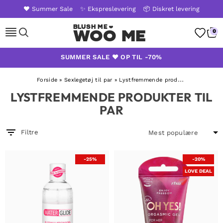
❤️ Summer Sale
✨ Ekspreslevering
📦 Diskret levering
Woo Me
0
Skip
SUMMER SALE ❤️ OP TIL -70%
to
content
Forside
»
Sexlegetøj til par
»
Lystfremmende produkter til par
LYSTFREMMENDE PRODUKTER TIL
PAR
Filtre
-25%
-20%
LOVE DEAL