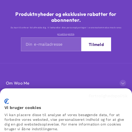
Produktnyheder og eksklusive rabatter for
abonnenter.
Du kan til enhver tid afmelde dig. Vi behandler dine personoplysninger i overensstemmelse med vores
privatlivspolitik
.
Tilmeld
Om Woo Me
Fortrolighedspolitik
Kundeservice
Vi bruger cookies
Vi kan placere disse til analyse af vores besøgende data, for at
Favoritter
forbedre vores websted, vise personaliseret indhold og for at give
dig en god webstedsoplevelse. For mere information om cookies
bruger vi åbne indstillingerne.