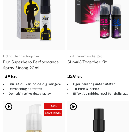
Udholdenhedsspray
Lystfremmende gel
Pjur Superhero Performance
Stimul8 Together Kit
Spray Strong 20ml
139
kr.
229
kr.
Gør, at du kan holde dig længere
Øger berøringsintensiteten
Dermatologisk testet
Til ham & hende
Den ultimative delay spray
Effektivt middel mod for tidlig udløsning
-44%
LOVE DEAL