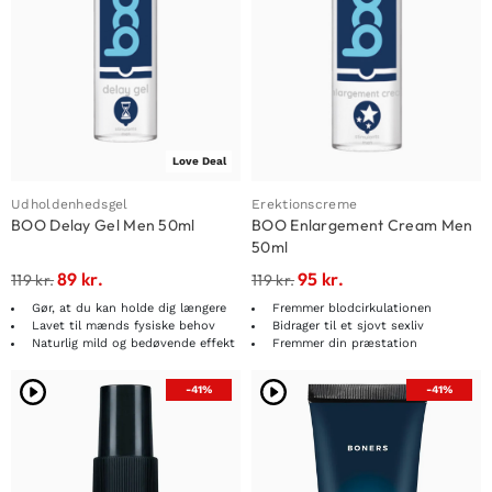
Love Deal
Udholdenhedsgel
Erektionscreme
BOO Delay Gel Men 50ml
BOO Enlargement Cream Men
50ml
89
kr.
95
kr.
119
kr.
119
kr.
Gør, at du kan holde dig længere
Fremmer blodcirkulationen
Lavet til mænds fysiske behov
Bidrager til et sjovt sexliv
Naturlig mild og bedøvende effekt
Fremmer din præstation
-41%
-41%