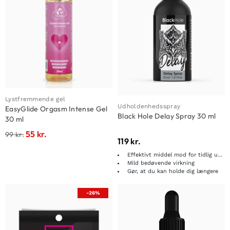
Lystfremmende gel
Udholdenhedsspray
EasyGlide Orgasm Intense Gel
Black Hole Delay Spray 30 ml
30 ml
55
kr.
99
kr.
119
kr.
Effektivt middel mod for tidlig udløsning
Mild bedøvende virkning
Gør, at du kan holde dig længere
-26%