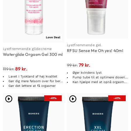
Love Deal
Lystfremmende gel
Lystfremmende glidecreme
RFSU Sense Me Oh yes! 40ml
Waterglide Orgasm Gel 300 ml
79
kr.
99
kr.
89
kr.
119
kr.
Øger kvindens lyst
Lavet i Tyskland af høj kvalitet
Pump tube til at optimere dosering og anvendelse
Gør dig mere følsom over for berøring
Kan hjælpe med at opnå orgasme lettere
Gør det lettere at få orgasmer
-41%
-41%