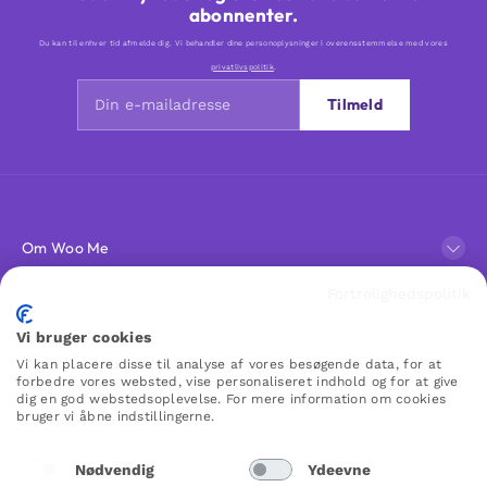
abonnenter.
Du kan til enhver tid afmelde dig. Vi behandler dine personoplysninger i overensstemmelse med vores
privatlivspolitik
.
Tilmeld
Om Woo Me
Fortrolighedspolitik
Kundeservice
Vi bruger cookies
Vi kan placere disse til analyse af vores besøgende data, for at
Favoritter
forbedre vores websted, vise personaliseret indhold og for at give
dig en god webstedsoplevelse. For mere information om cookies
bruger vi åbne indstillingerne.
WOO ME
Nødvendig
Ydeevne