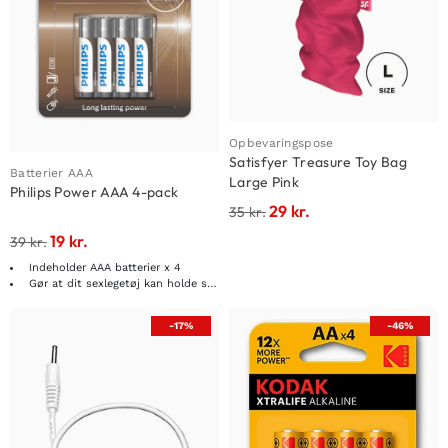
Opbevaringspose
Satisfyer Treasure Toy Bag
Batterier AAA
Large Pink
Philips Power AAA 4-pack
29
kr.
35
kr.
19
kr.
39
kr.
Indeholder AAA batterier x 4
Gør at dit sexlegetøj kan holde sig i endnu længere tid
-17%
-46%