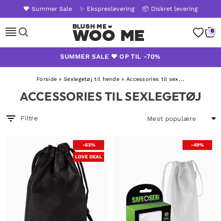
❤️ Summer Sale
✨ Ekspreslevering
📦 Diskret levering
Woo Me
0
Skip
SUMMER SALE ❤️ OP TIL -70%
to
content
Forside
»
Sexlegetøj til hende
»
Accessories til sexlegetøj
ACCESSORIES TIL SEXLEGETØJ
Filtre
-63%
-49%
LOVE DEAL