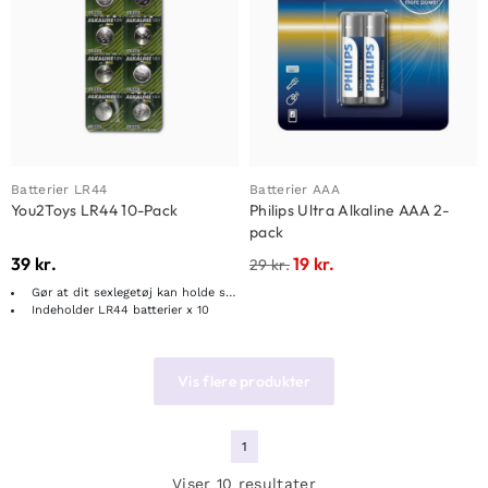
Batterier LR44
Batterier AAA
You2Toys LR44 10-Pack
Philips Ultra Alkaline AAA 2-
pack
39
kr.
19
kr.
29
kr.
Gør at dit sexlegetøj kan holde sig i endnu længere tid
Indeholder LR44 batterier x 10
Vis flere produkter
1
Viser 10 resultater