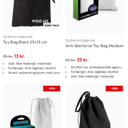
Love Deal
Opbevaringspose
Opbevaringspose
Toy Bag Black 25×13 cm
Anti-Bacterial Toy Bag Medium
13
kr.
35
kr.
35
kr.
69
kr.
Glat ikke-klæbrigt materiale
Stoffet har antibakterielle egenskaber
Forlænger dine legetøjs levetid
Forlænger dine legetøjs levetid
Smart opbevaringspose med snor
Glat ikke-klæbrigt materiale
-51%
-29%