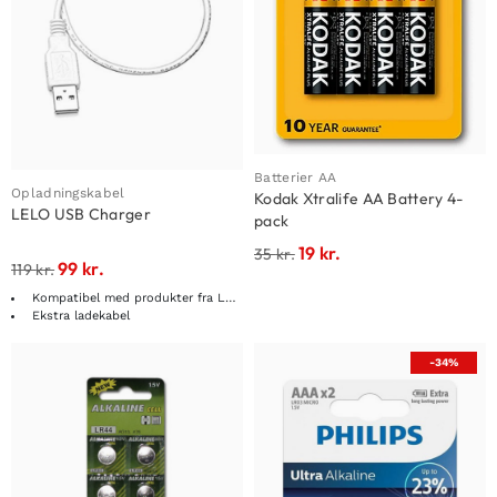
Batterier AA
Opladningskabel
Kodak Xtralife AA Battery 4-
LELO USB Charger
pack
19
kr.
35
kr.
99
kr.
119
kr.
Kompatibel med produkter fra LELO
Ekstra ladekabel
-34%