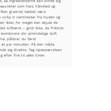
d, så ingredienserne kan binde sig
Pulspunkter som hals, håndled og
ften gradvist takket være
 cirka ti centimeter fra huden og
sér ikke; for meget kan skjule de
et lufttørre – gnid ikke, da friktion
 kombinere din almindelige duft
ume
, påfører du først
 et par minutter. På den måde
de sig direkte. Tag rejsestørrelsen
 efter fire til seks timer.