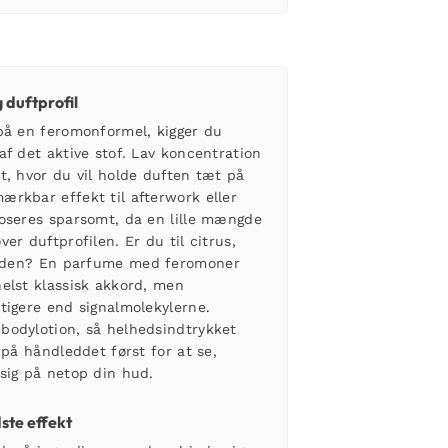
 duftprofil
på en feromonformel, kigger du
af det aktive stof. Lav koncentration
t, hvor du vil holde duften tæt på
rkbar effekt til afterwork eller
oseres sparsomt, da en lille mængde
er duftprofilen. Er du til citrus,
unden? En
parfume med feromoner
elst klassisk akkord, men
tigere end signalmolekylerne.
bodylotion, så helhedsindtrykket
 på håndleddet først for at se,
sig på netop din hud.
ste effekt