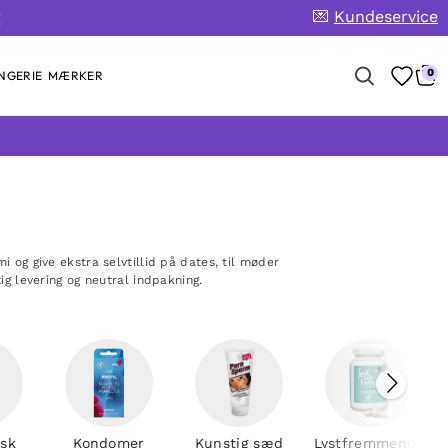
💌
Kundeservice
g
0
NGERIE
MÆRKER
og give ekstra selvtillid på dates, til møder
tig levering og neutral indpakning.
ask
Kondomer
Kunstig sæd
Lystfremmende