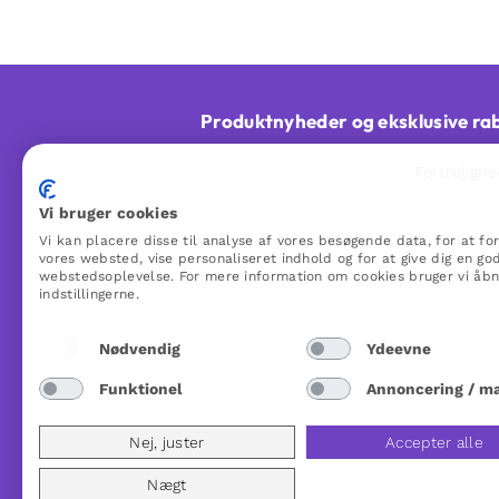
Produktnyheder og eksklusive ra
Du kan til enhver tid afmelde dig. Vi behandler dine personoplysninger
Fortrolighe
Vi bruger cookies
Vi kan placere disse til analyse af vores besøgende data, for at fo
vores websted, vise personaliseret indhold og for at give dig en go
Om Woo Me
webstedsoplevelse. For mere information om cookies bruger vi åb
indstillingerne.
Om Woo Me (Blush Me)
Returnering og tilbagebetaling
P
Nødvendig
Ydeevne
Levering og diskret indpakning
Reviews Woo Me
Funktionel
Annoncering / m
R
F
Nej, juster
Accepter alle
Nægt