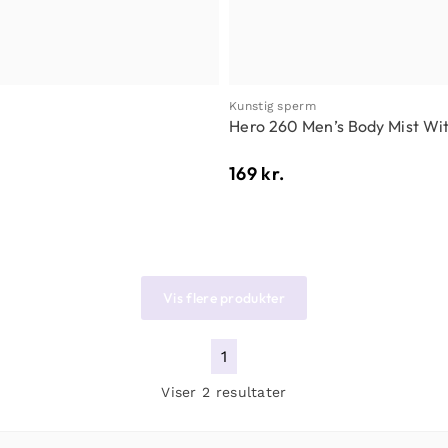
Kunstig sperm
Hero 260 Men’s Body Mist W
169
kr.
Vis flere produkter
1
Viser 2 resultater