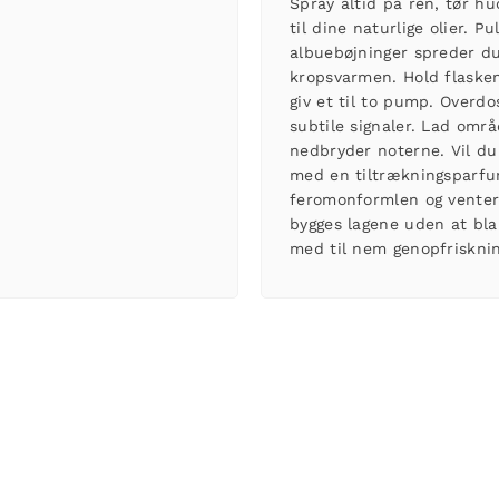
Spray altid på ren, tør hu
til dine naturlige olier. 
albuebøjninger spreder du
kropsvarmen. Hold flasken
giv et til to pump. Overdo
subtile signaler. Lad områd
nedbryder noterne. Vil du
med en
tiltrækningsparf
feromonformlen og venter
bygges lagene uden at blan
med til nem genopfriskning