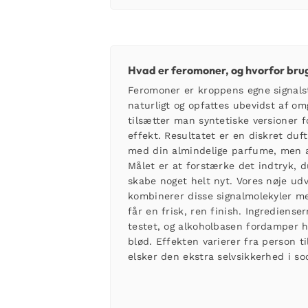
Hvad er feromoner, og hvorfor br
Feromoner er kroppens egne signalst
naturligt og opfattes ubevidst af om
tilsætter man syntetiske versioner f
effekt. Resultatet er en diskret duf
med din almindelige parfume, men a
Målet er at forstærke det indtryk, d
skabe noget helt nyt. Vores nøje ud
kombinerer disse signalmolekyler me
får en frisk, ren finish. Ingrediense
testet, og alkoholbasen fordamper h
blød. Effekten varierer fra person 
elsker den ekstra selvsikkerhed i soc