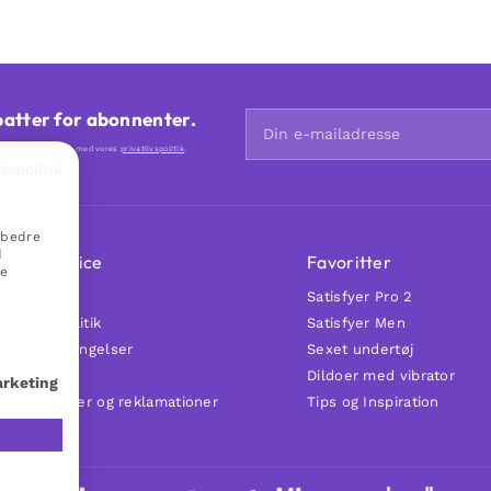
batter for abonnenter.
 i overensstemmelse med vores
privatlivspolitik
.
dspolitik
rbedre
d
Kundeservice
Favoritter
ne
FAQ
Satisfyer Pro 2
rivatlivspolitik
Satisfyer Men
Handelsbetingelser
Sexet undertøj
Kontakt
Dildoer med vibrator
arketing
eturneringer og reklamationer
Tips og Inspiration
ortryd køb