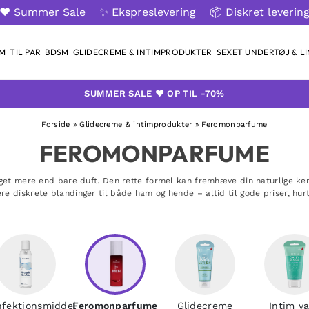
❤️ Summer Sale
✨ Ekspreslevering
📦 Diskret leverin
AM
TIL PAR
BDSM
GLIDECREME & INTIMPRODUKTER
SEXET UNDERTØJ & LI
SUMMER SALE ❤️ OP TIL -70%
Forside
»
Glidecreme & intimprodukter
»
Feromonparfume
FEROMONPARFUME
t mere end bare duft. Den rette formel kan fremhæve din naturlige kemi 
lere diskrete blandinger til både ham og hende – altid til gode priser, hur
nfektionsmiddel
Feromonparfume
Glidecreme
Intim v