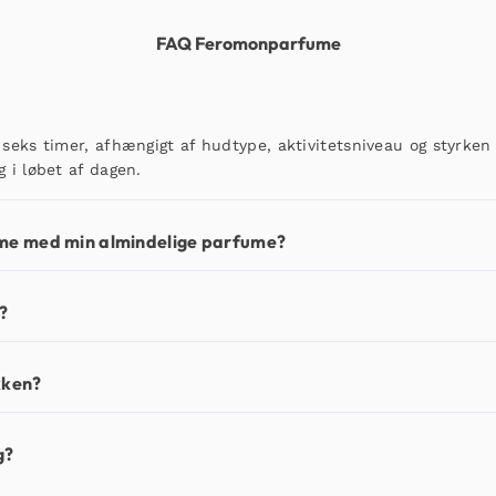
FAQ Feromonparfume
 seks timer, afhængigt af hudtype, aktivitetsniveau og styrken 
g i løbet af dagen.
me med min almindelige parfume?
d?
kken?
g?