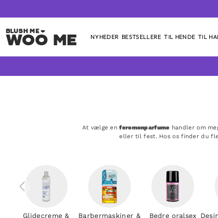
Woo Me
NYHEDER
BESTSELLERE
TIL HENDE
TIL H
Skip
to
content
At vælge en
feromonparfume
handler om mege
eller til fest. Hos os finder du f
Glidecreme &
Barbermaskiner &
Bedre oralsex
Desi