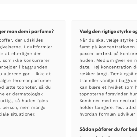
uger man dem i parfume?
Vælg den rigtige styrke og
offer, der udskilles
Når du skal vælge styrke 
givelserne. I duftformler
først på koncentrationen 
or at efterligne den
passer perfekt på kontore
t, som ikke konkurrerer
huden. Medium giver en mæ
rbejder i baggrunden.
date. Høj koncentration d
u allerede gør – ikke at
rækker langt. Tænk også ov
valgte
feromonparfumer
træ eller vanilje i baggr
d lette topnoter, så du
kan bære et hvilket som h
rne er dermatologisk
topnoterne forsvinder hur
urtigt, så huden føles
Kombinér med en neutral 
til person, men mange
holder længere. Test altid
iale situationer.
hvordan formlen udvikler 
Sådan påfører du for bed